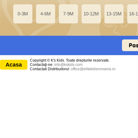
0-3M
4-6M
7-9M
10-12M
13-15M
16-
Copyright © K's Kids. Toate drepturile rezervate.
Acasa
Contactaţi-ne:
info@kskids.com
Contactati Distribuitorul:
office@elitekidsromania.ro