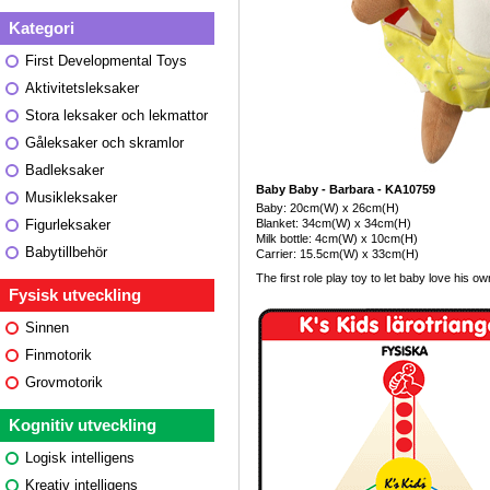
Kategori
First Developmental Toys
Aktivitetsleksaker
Stora leksaker och lekmattor
Gåleksaker och skramlor
Badleksaker
Baby Baby - Barbara - KA10759
Musikleksaker
Baby: 20cm(W) x 26cm(H)
Blanket: 34cm(W) x 34cm(H)
Figurleksaker
Milk bottle: 4cm(W) x 10cm(H)
Babytillbehör
Carrier: 15.5cm(W) x 33cm(H)
The first role play toy to let baby love his o
Fysisk utveckling
Sinnen
Finmotorik
Grovmotorik
Kognitiv utveckling
Logisk intelligens
Kreativ intelligens