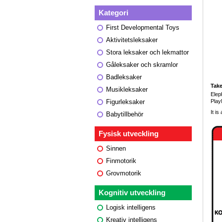
Kategori
First Developmental Toys
Aktivitetsleksaker
Stora leksaker och lekmattor
Gåleksaker och skramlor
Badleksaker
Take
Musikleksaker
Elep
Play
Figurleksaker
It is
Babytillbehör
Fysisk utveckling
Sinnen
Finmotorik
Grovmotorik
Kognitiv utveckling
Logisk intelligens
Kreativ intelligens