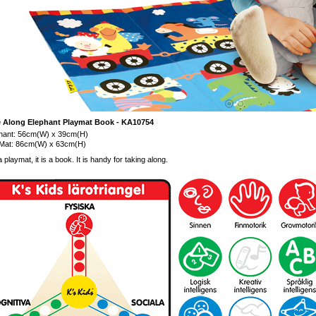
 Along Elephant Playmat Book - KA10754
hant: 56cm(W) x 39cm(H)
Mat: 86cm(W) x 63cm(H)
 a playmat, it is a book. It is handy for taking along.