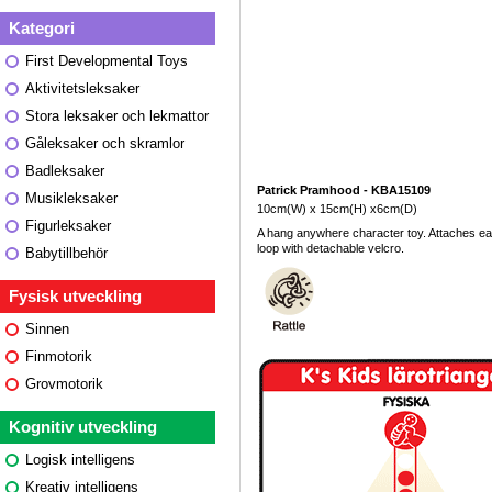
Kategori
First Developmental Toys
Aktivitetsleksaker
Stora leksaker och lekmattor
Gåleksaker och skramlor
Badleksaker
Patrick Pramhood - KBA15109
Musikleksaker
10cm(W) x 15cm(H) x6cm(D)
Figurleksaker
A hang anywhere character toy. Attaches easil
loop with detachable velcro.
Babytillbehör
Fysisk utveckling
Sinnen
Finmotorik
Grovmotorik
Kognitiv utveckling
Logisk intelligens
Kreativ intelligens